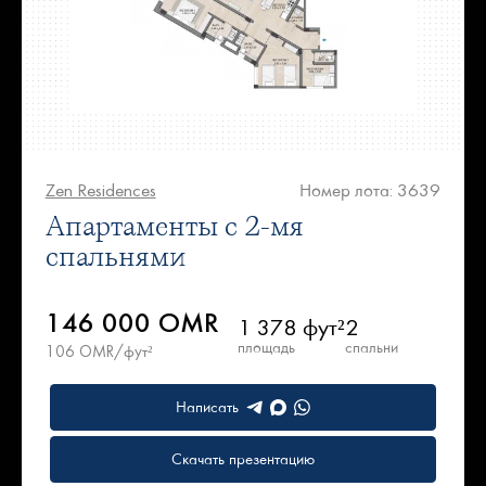
Zen Residences
Номер лота: 3639
Апартаменты с 2-мя
спальнями
146 000 OMR
1 378 фут²
2
площадь
спальни
106 OMR/фут²
Написать
Скачать презентацию