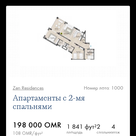
Zen Residences
Номер лота: 1000
Апартаменты с 2-мя
спальнями
198 000 OMR
1 841 фут²
2
4
площадь
спальни
этаж
108 OMR/фут²