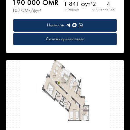
190 000 OMR
1 841 фут²
2
4
площадь
спальни
этаж
103 OMR/фут²
Написать
Скачать презентацию