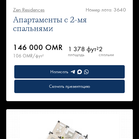
Zen Residences
Номер лота: 3640
Апартаменты с 2-мя
спальнями
146 000 OMR
1 378 фут²
2
площадь
спальни
106 OMR/фут²
Написать
Скачать презентацию