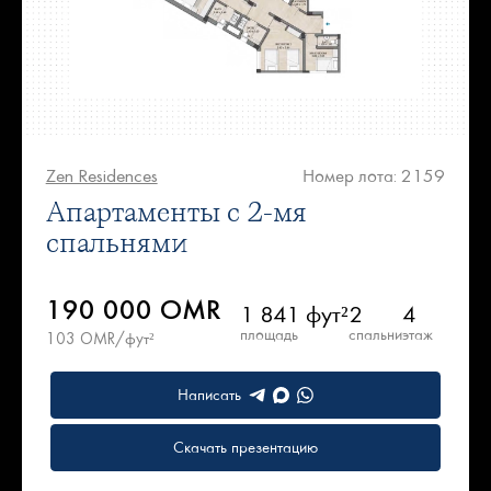
Zen Residences
Номер лота: 2159
Апартаменты с 2-мя
спальнями
190 000 OMR
1 841 фут²
2
4
площадь
спальни
этаж
103 OMR/фут²
Написать
Скачать презентацию