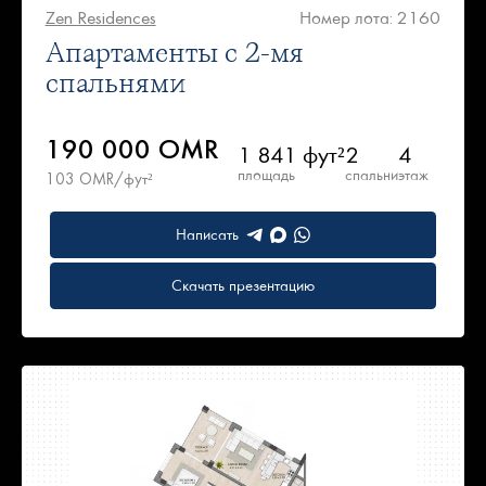
Zen Residences
Номер лота: 2160
Апартаменты с 2-мя
спальнями
190 000 OMR
1 841 фут²
2
4
площадь
спальни
этаж
103 OMR/фут²
Написать
Скачать презентацию