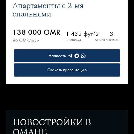
Апартаменты с 2-мя
спальнями
138 000 OMR
1 432 фут²
2
3
площадь
спальни
этаж
96 OMR/фут²
Написать
Скачать презентацию
НОВОСТРОЙКИ В
ОМАНЕ