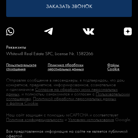
ЗАКАЗАТЬ ЗВОНОК
Реквизиты
Whitewill Real Estate SPC, License Nr. 1582266
Пользовательское
Политика обработки
Файлы
соглашение
персональных данных
Cookie
Отправляя сообщение в мессенджеры, я подтверждаю, что даю
конкретное, предметное, информированное, сознательное
и однозначное
Согласие на обработку моих персональных
данных,
и полностью ознакомился и согласен с
Пользовательским
соглашением,
Политикой обработки персональных данных
и файлов Cookie
Наш сайт защищен с помощью reCAPTCHA и соответствует
Политике конфиденциальности
и
Условиям использования
Google.
Вся представленная информация на сайте не является публичной
офертой