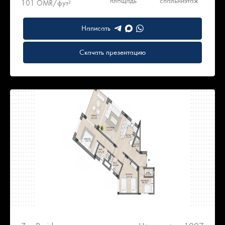
площадь
спальни
этаж
101 OMR/фут²
Написать
Скачать презентацию