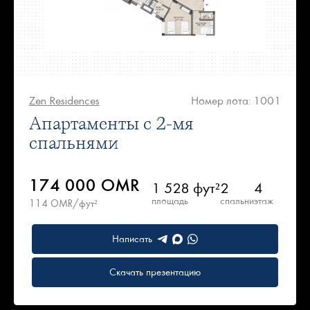
Zen Residences
Номер лота: 1001
Апартаменты с 2-мя
спальнями
174 000 OMR
1 528 фут²
2
4
площадь
спальни
этаж
114 OMR/фут²
Написать
Скачать презентацию