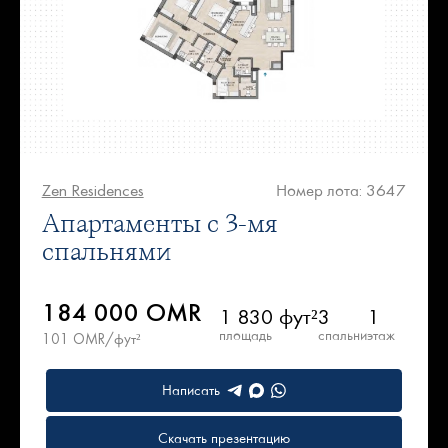
Zen Residences
Номер лота: 3647
Апартаменты с 3-мя
спальнями
184 000 OMR
1 830 фут²
3
1
площадь
спальни
этаж
101 OMR/фут²
Написать
Скачать презентацию