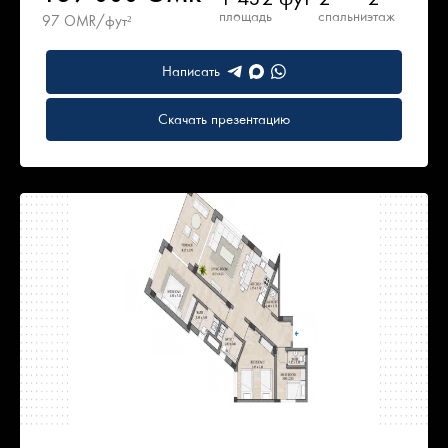
площадь
спальни
этаж
97 OMR/фут²
Написать
Скачать презентацию