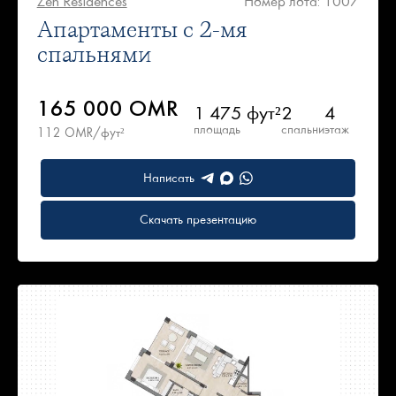
Zen Residences
Номер лота: 1007
Апартаменты с 2-мя
спальнями
165 000 OMR
1 475 фут²
2
4
площадь
спальни
этаж
112 OMR/фут²
Написать
Скачать презентацию