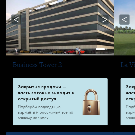
Business Tower 2
La V
Закрытые продажи —
Зак
часть лотов не выходит в
час
открытый доступ
отк
Подберём подходящие
Подб
варианты и расскажем всё по
вари
вашему запросу
ваше