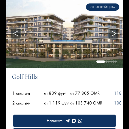
ОТ ЗАСТРОЙЩИКА
Golf Hills
1 спальня
от 839 фут²
от 77 805 OMR
118
2 спальни
от 1 119 фут²
от 103 740 OMR
108
Написать