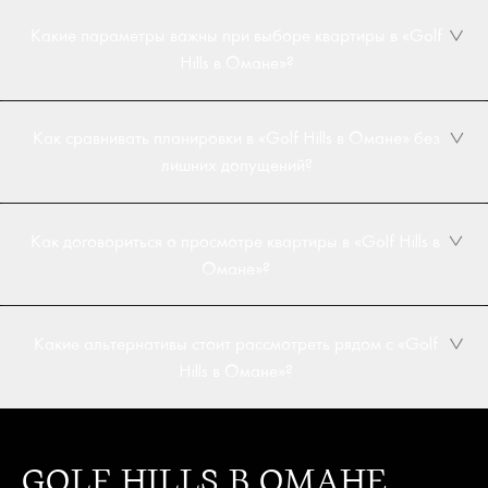
Какие параметры важны при выборе квартиры в «Golf
Hills в Омане»?
Как сравнивать планировки в «Golf Hills в Омане» без
лишних допущений?
Как договориться о просмотре квартиры в «Golf Hills в
Омане»?
Какие альтернативы стоит рассмотреть рядом с «Golf
Hills в Омане»?
GOLF HILLS В ОМАНЕ