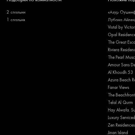
2 спальни
«Азур Оушенфр
1 спальня
Лубана Айленд
Vistal by Victo
Opal Residenc
The Great Esc
Riviera Reside
The Pearl Musc
Amour Sans De
Al Khoudh 53
Azura Beach R
Fanar Views
The Beachfron
Telal Al Qurm
Hay Alwafa. Su
Luxury Serviced
Zen Residences
Jinan Island