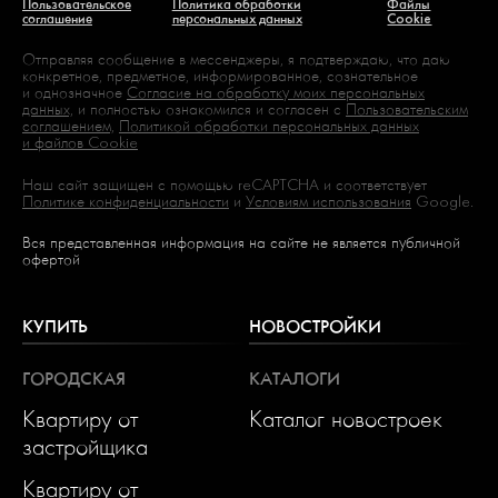
Пользовательское
Политика обработки
Файлы
соглашение
персональных данных
Cookie
Отправляя сообщение в мессенджеры, я подтверждаю, что даю
конкретное, предметное, информированное, сознательное
и однозначное
Согласие на обработку моих персональных
данных,
и полностью ознакомился и согласен с
Пользовательским
соглашением,
Политикой обработки персональных данных
и файлов Cookie
Наш сайт защищен с помощью reCAPTCHA и соответствует
Политике конфиденциальности
и
Условиям использования
Google.
Вся представленная информация на сайте не является публичной
офертой
КУПИТЬ
НОВОСТРОЙКИ
ГОРОДСКАЯ
КАТАЛОГИ
Квартиру от
Каталог новостроек
застройщика
Квартиру от