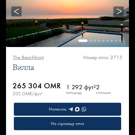
The Beachfront
Номер лота: 2715
Вилла
265 304 OMR
1 292 фут²
2
площадь
спальни
205 OMR/фут²
Написать
На страницу лота