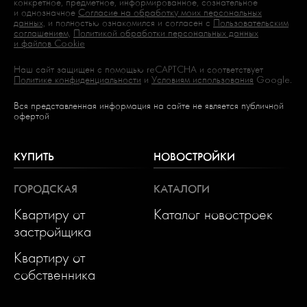
конкретное, предметное, информированное, сознательное
и однозначное
Согласие на обработку моих персональных
данных,
и полностью ознакомился и согласен с
Пользовательским
соглашением,
Политикой обработки персональных данных
и файлов Cookie
Наш сайт защищен с помощью reCAPTCHA и соответствует
Политике конфиденциальности
и
Условиям использования
Google.
Вся представленная информация на сайте не является публичной
офертой
КУПИТЬ
НОВОСТРОЙКИ
ГОРОДСКАЯ
КАТАЛОГИ
Квартиру от
Каталог новостроек
застройщика
Квартиру от
собственника