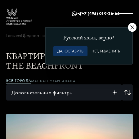
+7 (495) 019-26-66
Агентство элитной
недвижимости
Главная
Продажа недвижимости в Омане
The Beachfront
Русский язык, верно?
ДА, ОСТАВИТЬ
НЕТ, ИЗМЕНИТЬ
КВАРТИРЫ В ЖК
THE BEACHFRONT
ВСЕ ГОРОДА
МАСКАТ
СУХАР
САЛАЛА
Дополнительные фильтры