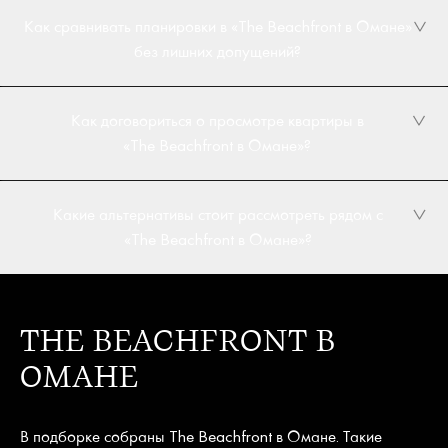
Как сравнивать планировки в «The Beachfront в Омане»
без лишних допущений?
Как договориться о просмотре квартиры в
«The Beachfront в Омане»?
Какие альтернативы стоит рассмотреть рядом с
«The Beachfront в Омане»?
THE BEACHFRONT В
ОМАНЕ
В подборке собраны The Beachfront в Омане. Такие