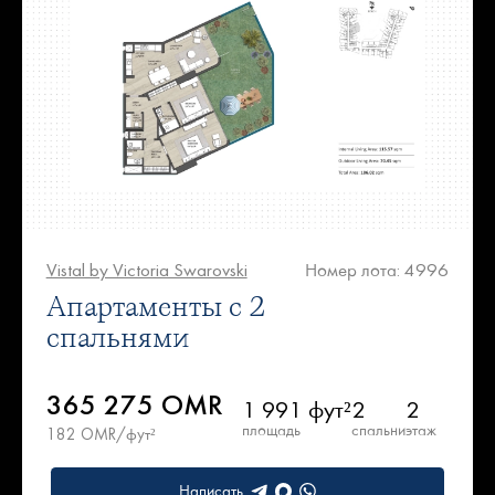
Vistal by Victoria Swarovski
Номер лота: 4996
Апартаменты с 2
спальнями
365 275 OMR
1 991 фут²
2
2
площадь
спальни
этаж
182 OMR/фут²
Написать