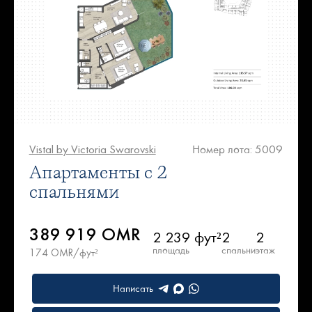
Vistal by Victoria Swarovski
Номер лота: 5009
Апартаменты с 2
спальнями
389 919 OMR
2 239 фут²
2
2
площадь
спальни
этаж
174 OMR/фут²
Написать