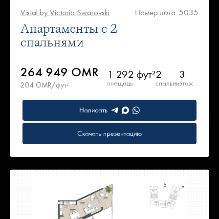
Vistal by Victoria Swarovski
Номер лота: 5035
Апартаменты с 2
спальнями
264 949 OMR
1 292 фут²
2
3
площадь
спальни
этаж
204 OMR/фут²
Написать
Скачать презентацию