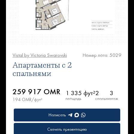
Vistal by Victoria Swarovski
Номер лота: 5029
Апартаменты с 2
спальнями
259 917 OMR
1 335 фут²
2
3
площадь
спальни
этаж
194 OMR/фут²
Написать
Скачать презентацию