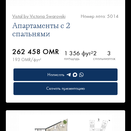
Vistal by Victoria Swarovski
Номер лота: 5014
Апартаменты с 2
спальнями
262 458 OMR
1 356 фут²
2
3
площадь
спальни
этаж
193 OMR/фут²
Написать
Скачать презентацию