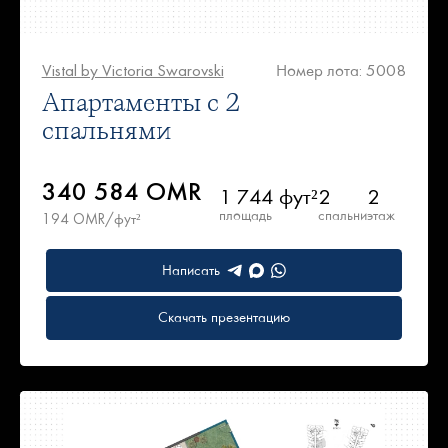
Vistal by Victoria Swarovski
Номер лота: 5008
Апартаменты с 2
спальнями
340 584 OMR
1 744 фут²
2
2
площадь
спальни
этаж
194 OMR/фут²
Написать
Скачать презентацию