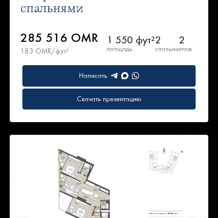
спальнями
285 516 OMR
1 550 фут²
2
2
площадь
спальни
этаж
183 OMR/фут²
Написать
Скачать презентацию