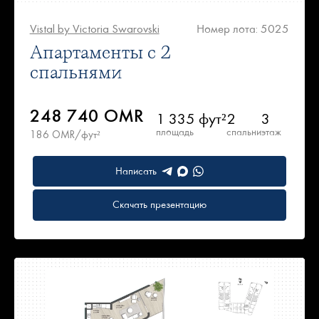
Vistal by Victoria Swarovski
Номер лота: 5025
Апартаменты с 2
спальнями
248 740 OMR
1 335 фут²
2
3
площадь
спальни
этаж
186 OMR/фут²
Написать
Скачать презентацию