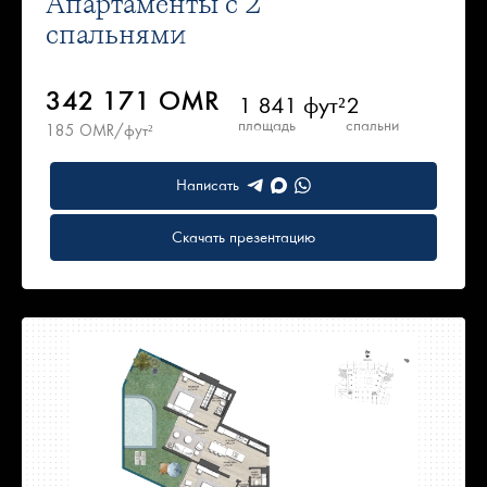
Апартаменты с 2
спальнями
342 171 OMR
1 841 фут²
2
площадь
спальни
185 OMR/фут²
Написать
Скачать презентацию