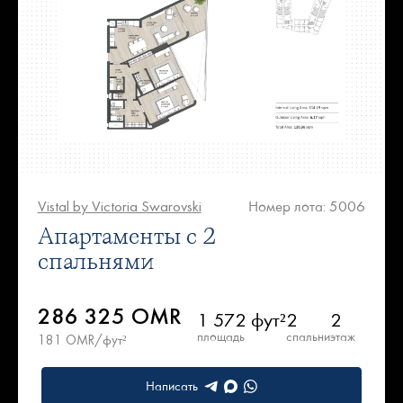
Vistal by Victoria Swarovski
Номер лота: 5006
Апартаменты с 2
спальнями
286 325 OMR
1 572 фут²
2
2
площадь
спальни
этаж
181 OMR/фут²
Написать