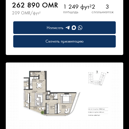
262 890 OMR
1 249 фут²
2
3
площадь
спальни
этаж
209 OMR/фут²
Написать
Скачать презентацию