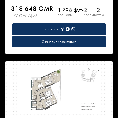
318 648 OMR
1 798 фут²
2
2
площадь
спальни
этаж
177 OMR/фут²
Написать
Скачать презентацию