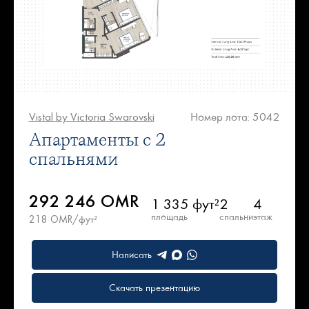
Vistal by Victoria Swarovski
Номер лота: 5042
Апартаменты с 2
спальнями
292 246 OMR
1 335 фут²
2
4
площадь
спальни
этаж
218 OMR/фут²
Написать
Скачать презентацию