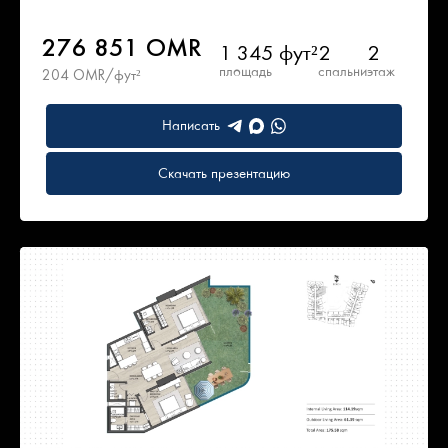
276 851 OMR
1 345 фут²
2
2
площадь
спальни
этаж
204 OMR/фут²
Написать
Скачать презентацию