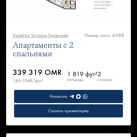
Vistal by Victoria Swarovski
Номер лота: 4988
Апартаменты с 2
спальнями
339 319 OMR
1 819 фут²
2
площадь
спальни
186 OMR/фут²
Написать
Скачать презентацию