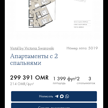
Vistal by Victoria Swarovski
Номер лота: 5019
Апартаменты с 2
спальнями
299 391 OMR
1 399 фут²
2
3
площадь
спальни
этаж
214 OMR/фут²
Написать
Скачать презентацию