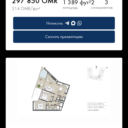
297 850 OMR
1 389 фут²
2
3
площадь
спальни
этаж
214 OMR/фут²
Написать
Скачать презентацию