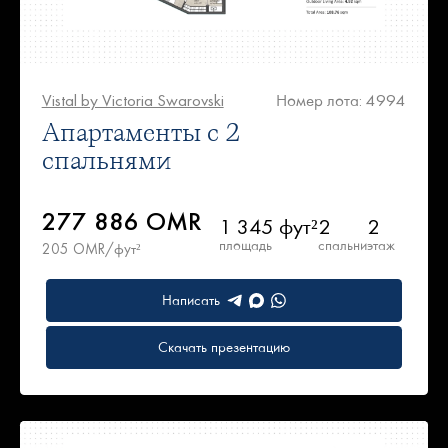
Vistal by Victoria Swarovski
Номер лота: 4994
Апартаменты с 2
спальнями
277 886 OMR
1 345 фут²
2
2
площадь
спальни
этаж
205 OMR/фут²
Написать
Скачать презентацию