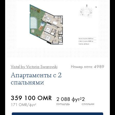
Vistal by Victoria Swarovski
Номер лота: 4989
Апартаменты с 2
спальнями
359 100 OMR
2 088 фут²
2
площадь
спальни
171 OMR/фут²