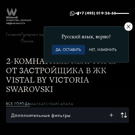
+7 (495) 019-26-66
Агентство элитной
недвижимости
Главная
Продажа недвижимости в
Vistal by Victoria
2
Русский язык, верно?
Омане
Swarovski
спальни
ДА, ОСТАВИТЬ
НЕТ, ИЗМЕНИТЬ
2-КОМНАТНЫЕ КВАРТИРЫ
ОТ ЗАСТРОЙЩИКА В ЖК
VISTAL BY VICTORIA
SWAROVSKI
ВСЕ ГОРОДА
МАСКАТ
СУХАР
САЛАЛА
Дополнительные фильтры