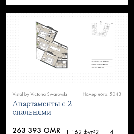
Vistal by Victoria Swarovski
Номер лота: 5043
Апартаменты с 2
спальнями
263 393 OMR
1 162 фут²
2
4