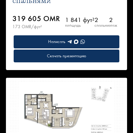
спальнями
319 605 OMR
1 841 фут²
2
2
площадь
спальни
этаж
173 OMR/фут²
Написать
Скачать презентацию