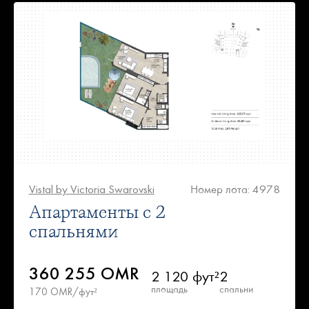
Vistal by Victoria Swarovski
Номер лота: 4978
Апартаменты с 2
спальнями
360 255 OMR
2 120 фут²
2
площадь
спальни
170 OMR/фут²