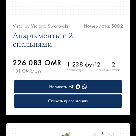
Vistal by Victoria Swarovski
Номер лота: 5002
Апартаменты с 2
спальнями
226 083 OMR
1 238 фут²
2
2
площадь
спальни
этаж
181 OMR/фут²
Написать
Скачать презентацию