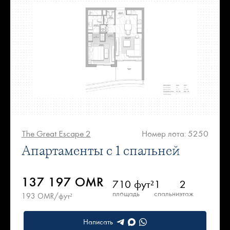
The Great Escape 2
Номер лота: 5250
Апартаменты с 1 спальней
137 197 OMR
710 фут²
1
2
площадь
спальни
этаж
193 OMR/фут²
Написать