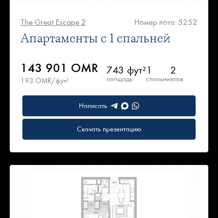
The Great Escape 2
Номер лота: 5252
Апартаменты с 1 спальней
143 901 OMR
743 фут²
1
2
площадь
спальни
этаж
193 OMR/фут²
Написать
Скачать презентацию