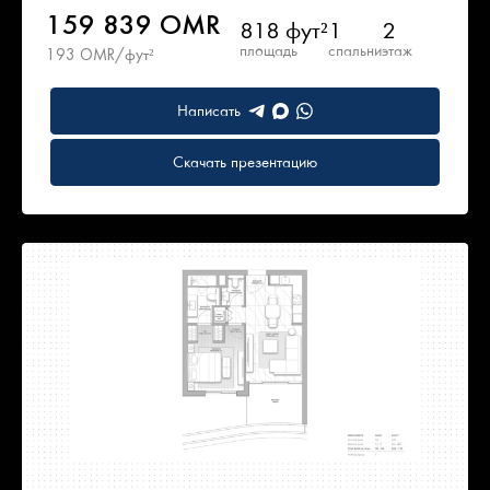
159 839 OMR
818 фут²
1
2
площадь
спальни
этаж
193 OMR/фут²
Написать
Скачать презентацию