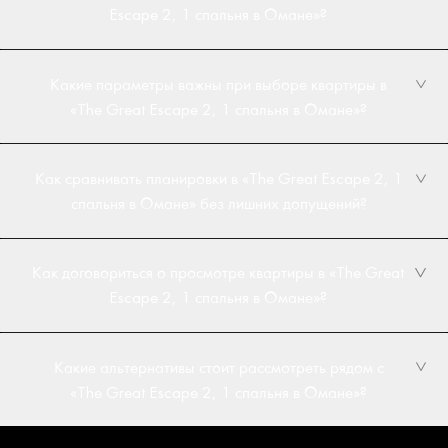
Escape 2, 1 спальня в Омане»?
Какие параметры важны при выборе квартиры в
«The Great Escape 2, 1 спальня в Омане»?
Как сравнивать планировки в «The Great Escape 2, 1
спальня в Омане» без лишних допущений?
Как договориться о просмотре квартиры в «The Great
Escape 2, 1 спальня в Омане»?
Какие альтернативы стоит рассмотреть рядом с
«The Great Escape 2, 1 спальня в Омане»?