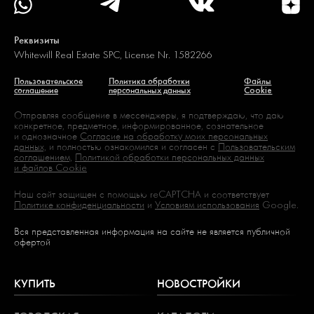
Реквизиты
Whitewill Real Estate SPC, License Nr. 1582266
Пользовательское
Политика обработки
Файлы
соглашение
персональных данных
Cookie
Отправляя сообщение в мессенджеры, я подтверждаю, что даю
конкретное, предметное, информированное, сознательное
и однозначное
Согласие на обработку моих персональных
данных,
и полностью ознакомился и согласен с
Пользовательским
соглашением,
Политикой обработки персональных данных
и файлов Cookie
Наш сайт защищен с помощью reCAPTCHA и соответствует
Политике конфиденциальности
и
Условиям использования
Google.
Вся представленная информация на сайте не является публичной
офертой
КУПИТЬ
НОВОСТРОЙКИ