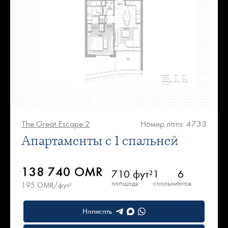
The Great Escape 2
Номер лота: 4733
Апартаменты с 1 спальней
138 740 OMR
710 фут²
1
6
площадь
спальни
этаж
195 OMR/фут²
Написать