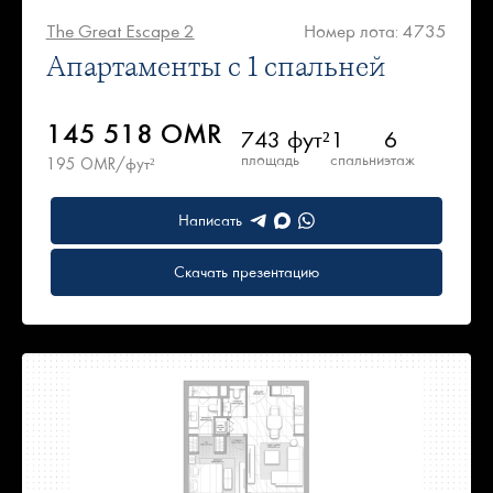
The Great Escape 2
Номер лота: 4735
Апартаменты с 1 спальней
145 518 OMR
743 фут²
1
6
площадь
спальни
этаж
195 OMR/фут²
Написать
Скачать презентацию