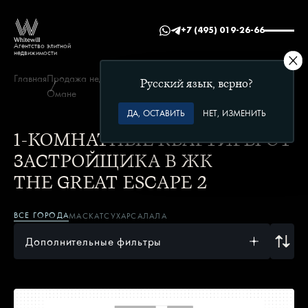
+7 (495) 019-26-66
Агентство элитной
недвижимости
Главная
Продажа недвижимости в
The Great Escape
1
Русский язык, верно?
Омане
2
спальня
ДА, ОСТАВИТЬ
НЕТ, ИЗМЕНИТЬ
1-КОМНАТНЫЕ КВАРТИРЫ ОТ
ЗАСТРОЙЩИКА В ЖК
THE GREAT ESCAPE 2
ВСЕ ГОРОДА
МАСКАТ
СУХАР
САЛАЛА
Дополнительные фильтры