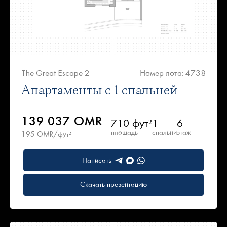
The Great Escape 2
Номер лота: 4738
Апартаменты с 1 спальней
139 037 OMR
710 фут²
1
6
площадь
спальни
этаж
195 OMR/фут²
Написать
Скачать презентацию