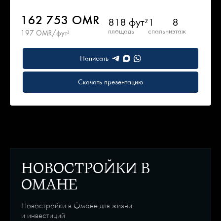
162 753 OMR
818 фут²
1
8
площадь
спальни
этаж
197 OMR/фут²
Написать
Скачать презентацию
НОВОСТРОЙКИ В
ОМАНЕ
Новостройки в Омане для жизни
и инвестиций