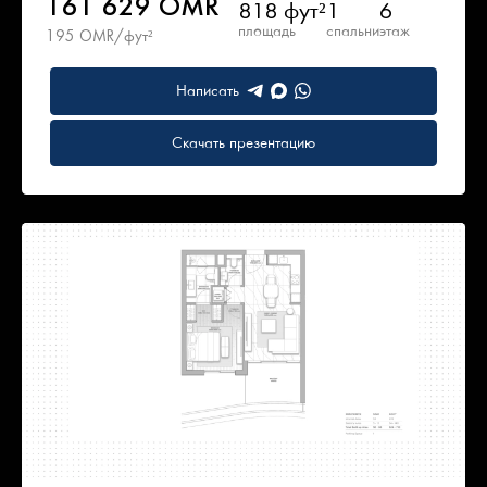
161 629 OMR
818 фут²
1
6
площадь
спальни
этаж
195 OMR/фут²
Написать
Скачать презентацию