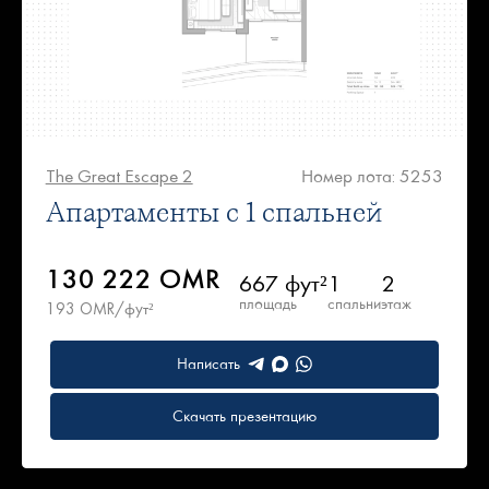
The Great Escape 2
Номер лота: 5253
Апартаменты с 1 спальней
130 222 OMR
667 фут²
1
2
площадь
спальни
этаж
193 OMR/фут²
Написать
Скачать презентацию