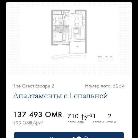
The Great Escape 2
Номер лота: 5254
Апартаменты с 1 спальней
137 493 OMR
710 фут²
1
2
площадь
спальни
этаж
193 OMR/фут²