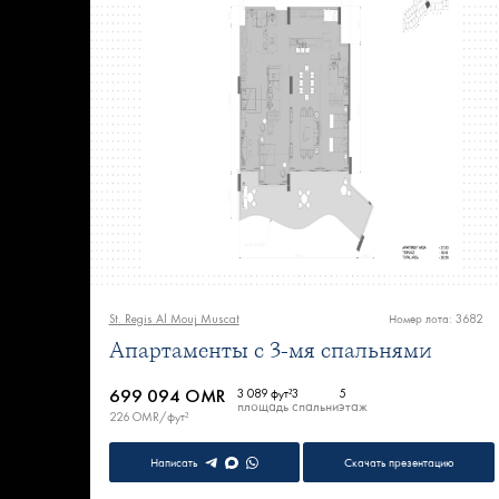
St. Regis Al Mouj Muscat
Номер лота: 3682
Апартаменты с 3-мя спальнями
699 094 OMR
3 089 фут²
3
5
площадь
спальни
этаж
226 OMR/фут²
Написать
Скачать презентацию