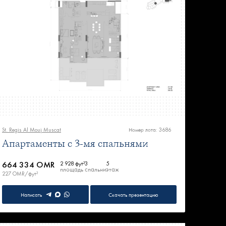
St. Regis Al Mouj Muscat
Номер лота: 3686
Апартаменты с 3-мя спальнями
664 334 OMR
2 928 фут²
3
5
площадь
спальни
этаж
227 OMR/фут²
Написать
Скачать презентацию