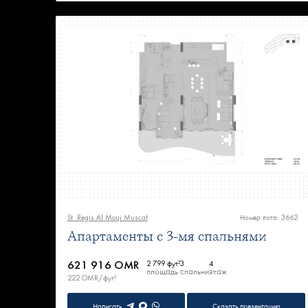
St. Regis Al Mouj Muscat
Номер лота: 3662
Апартаменты с 3-мя спальнями
621 916 OMR
2 799 фут²
3
4
площадь
спальни
этаж
222 OMR/фут²
Написать
Скачать презентацию