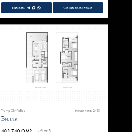
Написать
Скачать презентацию
Trump Cliff Villas
Номер лота: 2430
Вилла
483 740 OMR
1 378 фут²
3