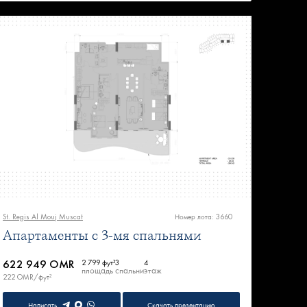
St. Regis Al Mouj Muscat
Номер лота: 3660
Апартаменты с 3-мя спальнями
622 949 OMR
2 799 фут²
3
4
площадь
спальни
этаж
222 OMR/фут²
Написать
Скачать презентацию