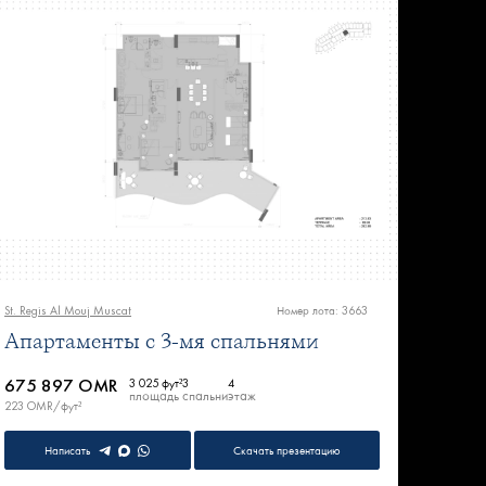
St. Regis Al Mouj Muscat
Номер лота: 3663
Апартаменты с 3-мя спальнями
675 897 OMR
3 025 фут²
3
4
площадь
спальни
этаж
223 OMR/фут²
Написать
Скачать презентацию