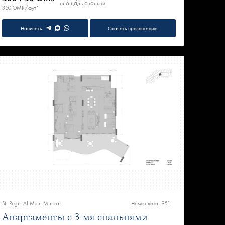
площадь
спальни
350 OMR/фут²
Написать
Скачать презентацию
St. Regis Al Mouj Muscat
Номер лота: 951
Апартаменты с 3-мя спальнями