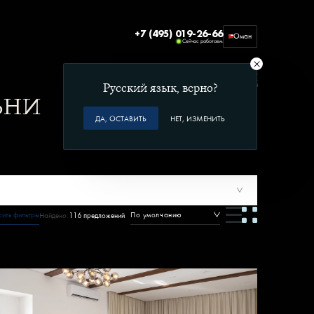
+7 (495) 019-26-66
Оман
Сейчас работаем
Офис 212, Бизнес-центр Beach Commercial,
Улица 3003, район Shatti Al Qurum,
Маскат, Оман
Русский язык, верно?
ЬНИ
ДА, ОСТАВИТЬ
НЕТ, ИЗМЕНИТЬ
ить фильтры
По умолчанию
Найдено:
116 предложений