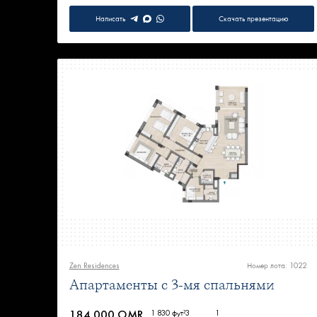
Написать
Скачать презентацию
Zen Residences
Номер лота: 1022
Апартаменты с 3-мя спальнями
184 000 OMR
1 830 фут²
3
1