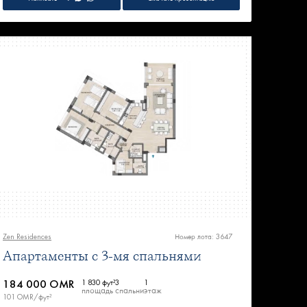
Zen Residences
Номер лота: 3647
Апартаменты с 3-мя спальнями
184 000 OMR
1 830 фут²
3
1
площадь
спальни
этаж
101 OMR/фут²