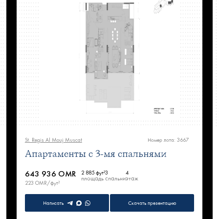
St. Regis Al Mouj Muscat
Номер лота: 3667
Апартаменты с 3-мя спальнями
643 936 OMR
2 885 фут²
3
4
площадь
спальни
этаж
223 OMR/фут²
Написать
Скачать презентацию