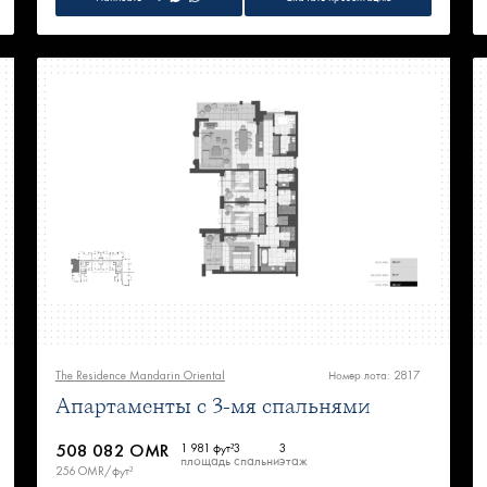
The Residence Mandarin Oriental
Номер лота: 2817
Апартаменты с 3-мя спальнями
508 082 OMR
1 981 фут²
3
3
площадь
спальни
этаж
256 OMR/фут²