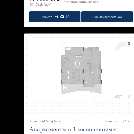
площадь
спальни
этаж
101 OMR/фут²
Написать
Скачать презентацию
St. Regis Al Mouj Muscat
Номер лота: 2717
Апартаменты с 3-мя спальнями