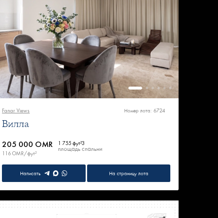
Fanar Views
Номер лота: 6724
Вилла
205 000 OMR
1 755 фут²
3
площадь
спальни
116 OMR/фут²
Написать
На страницу лота