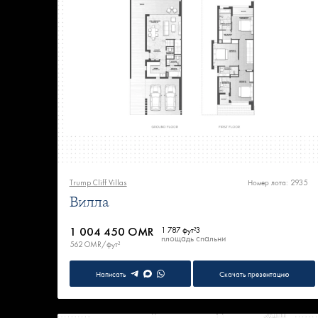
Trump Cliff Villas
Номер лота: 2935
Вилла
1 004 450 OMR
1 787 фут²
3
площадь
спальни
562 OMR/фут²
Написать
Скачать презентацию