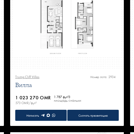
Trump Cliff Villas
Номер лота: 2934
Вилла
1 023 270 OMR
1 787 фут²
3
площадь
спальни
573 OMR/фут²
Написать
Скачать презентацию