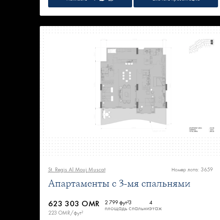
St. Regis Al Mouj Muscat
Номер лота: 3659
Апартаменты с 3-мя спальнями
623 303 OMR
2 799 фут²
3
4
площадь
спальни
этаж
223 OMR/фут²