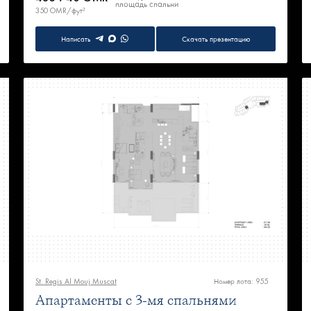
площадь
спальни
350 OMR/фут²
Написать
Скачать презентацию
St. Regis Al Mouj Muscat
Номер лота: 955
Апартаменты с 3-мя спальнями