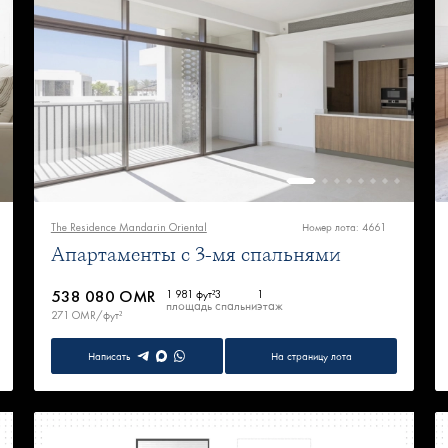
The Residence Mandarin Oriental
Номер лота: 4661
Апартаменты с 3-мя спальнями
538 080 OMR
1 981 фут²
3
1
площадь
спальни
этаж
271 OMR/фут²
Написать
На страницу лота