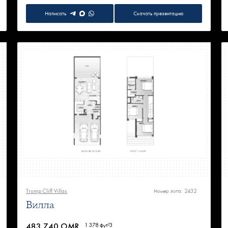
Написать
Скачать презентацию
Trump Cliff Villas
Номер лота: 2432
Вилла
483 740 OMR
1 378 фут²
3