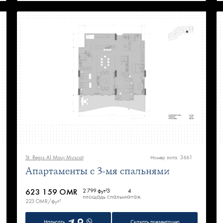
St. Regis Al Mouj Muscat
Номер лота: 3661
Апартаменты с 3-мя спальнями
623 159 OMR
2 799 фут²
3
4
площадь
спальни
этаж
223 OMR/фут²
Написать
Скачать презентацию