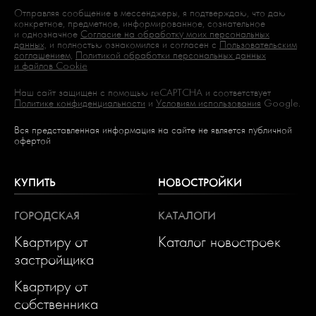
Отправляя сообщение в мессенджеры, я подтверждаю, что даю
конкретное, предметное, информированное, сознательное
и однозначное
Согласие на обработку моих персональных
данных,
и полностью ознакомился и согласен с
Пользовательским
соглашением,
Политикой обработки персональных данных
и файлов Cookie
Наш сайт защищен с помощью reCAPTCHA и соответствует
Политике конфиденциальности
и
Условиям использования
Google.
Вся представленная информация на сайте не является публичной
офертой
КУПИТЬ
НОВОСТРОЙКИ
ГОРОДСКАЯ
КАТАЛОГИ
Квартиру от
Каталог новостроек
застройщика
Квартиру от
собственника