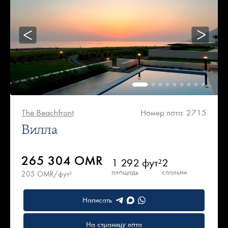
The Beachfront
Номер лота: 2715
Вилла
265 304 OMR
1 292 фут²
2
площадь
спальни
205 OMR/фут²
Написать
На страницу лота