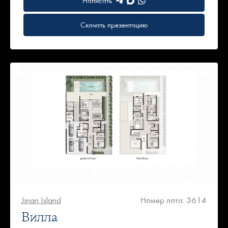
Написать
Скачать презентацию
Jinan Island
Номер лота: 3614
Вилла