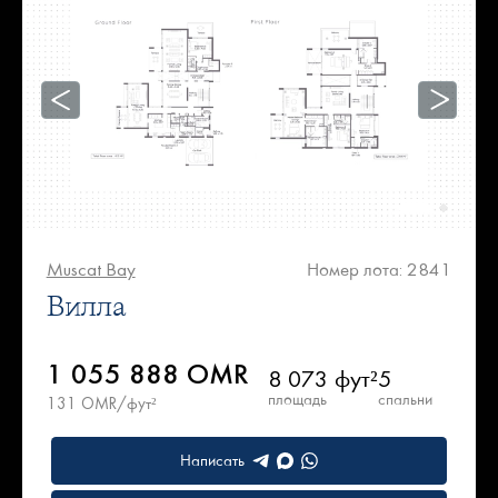
Muscat Bay
Номер лота: 2841
Вилла
1 055 888 OMR
8 073 фут²
5
площадь
спальни
131 OMR/фут²
Написать