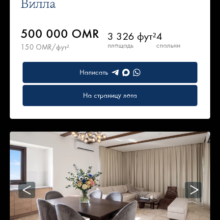
Вилла
500 000 OMR
3 326 фут²
4
площадь
спальни
150 OMR/фут²
Написать
На страницу лота