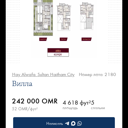
Hay Alwafa. Sultan Haitham City
Номер лота: 2180
Вилла
242 000 OMR
4 618 фут²
5
площадь
спальни
52 OMR/фут²
Написать