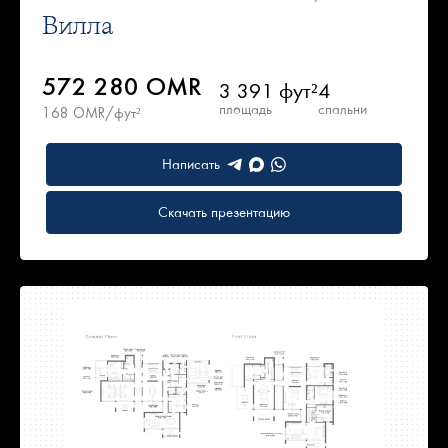
Вилла
572 280 OMR
3 391 фут²
4
площадь
спальни
168 OMR/фут²
Написать
Скачать презентацию