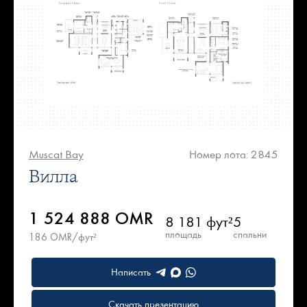
Muscat Bay
Номер лота: 2845
Вилла
1 524 888 OMR
8 181 фут²
5
площадь
спальни
186 OMR/фут²
Написать
Скачать презентацию