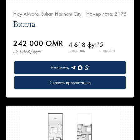
Hay Alwafa. Sultan Haitham City
Номер лота: 2175
Вилла
242 000 OMR
4 618 фут²
5
площадь
спальни
52 OMR/фут²
Написать
Скачать презентацию