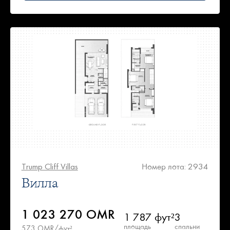
Trump Cliff Villas
Номер лота: 2934
Вилла
1 023 270 OMR
1 787 фут²
3
площадь
спальни
573 OMR/фут²