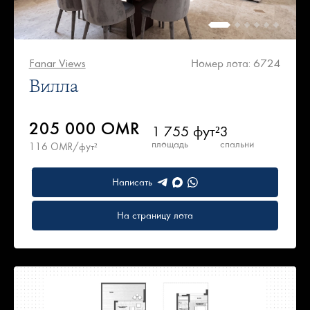
Fanar Views
Номер лота: 6724
Вилла
205 000 OMR
1 755 фут²
3
площадь
спальни
116 OMR/фут²
Написать
На страницу лота