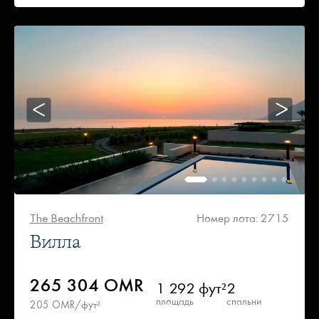
The Beachfront
Номер лота: 2715
Вилла
265 304 OMR
1 292 фут²
2
площадь
спальни
205 OMR/фут²