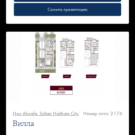
Скачать презентацию
Hay Alwafa. Sultan Haitham City
Номер лота: 2176
Вилла