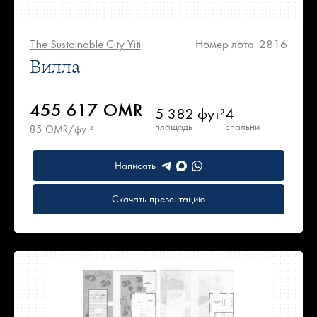
The Sustainable City Yiti
Номер лота: 2816
Вилла
455 617 OMR
5 382 фут²
4
площадь
спальни
85 OMR/фут²
Написать
Скачать презентацию