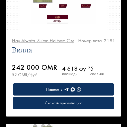
Hay Alwafa. Sultan Haitham City
Номер лота: 2181
Вилла
242 000 OMR
4 618 фут²
5
площадь
спальни
52 OMR/фут²
Написать
Скачать презентацию