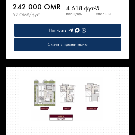
242 000 OMR
4 618 фут²
5
площадь
спальни
52 OMR/фут²
Написать
Скачать презентацию