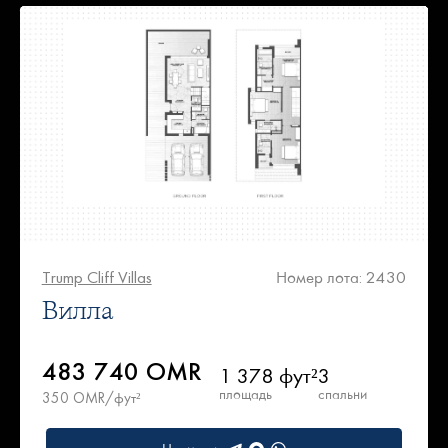
Trump Cliff Villas
Номер лота: 2430
Вилла
483 740 OMR
1 378 фут²
3
площадь
спальни
350 OMR/фут²