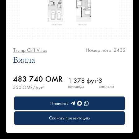
Trump Cliff Villas
Номер лота: 2432
Вилла
483 740 OMR
1 378 фут²
3
площадь
спальни
350 OMR/фут²
Написать
Скачать презентацию