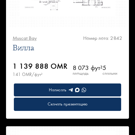
Muscat Bay
Номер лота: 2842
Вилла
1 139 888 OMR
8 073 фут²
5
площадь
спальни
141 OMR/фут²
Написать
Скачать презентацию