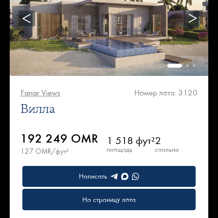
Fanar Views
Номер лота: 3120
Вилла
192 249 OMR
1 518 фут²
2
площадь
спальни
127 OMR/фут²
Написать
На страницу лота