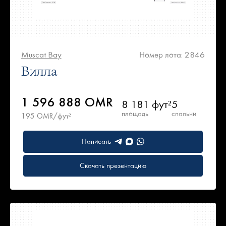
Muscat Bay
Номер лота: 2846
Вилла
1 596 888 OMR
8 181 фут²
5
площадь
спальни
195 OMR/фут²
Написать
Скачать презентацию