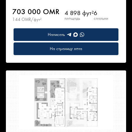
703 000 OMR
4 898 фут²
6
площадь
спальни
144 OMR/фут²
Написать
На страницу лота