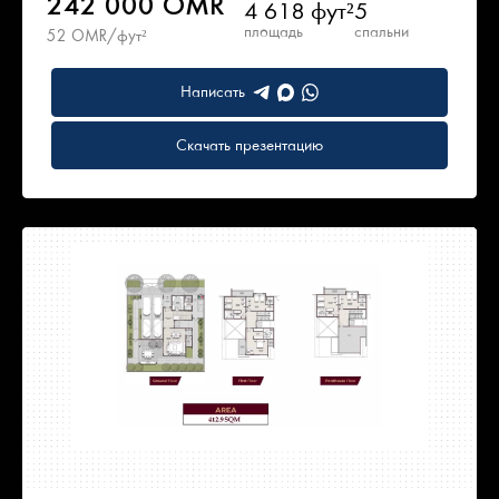
242 000 OMR
4 618 фут²
5
площадь
спальни
52 OMR/фут²
Написать
Скачать презентацию