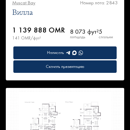
Muscat Bay
Номер лота: 2843
Вилла
1 139 888 OMR
8 073 фут²
5
площадь
спальни
141 OMR/фут²
Написать
Скачать презентацию