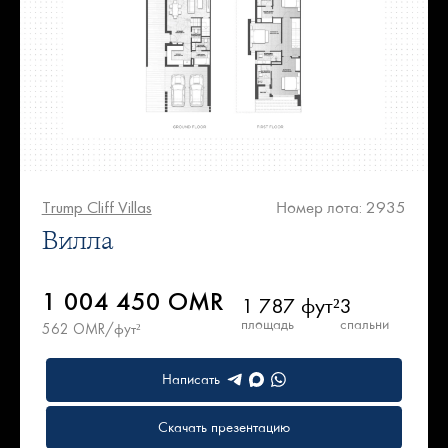
Trump Cliff Villas
Номер лота: 2935
Вилла
1 004 450 OMR
1 787 фут²
3
площадь
спальни
562 OMR/фут²
Написать
Скачать презентацию