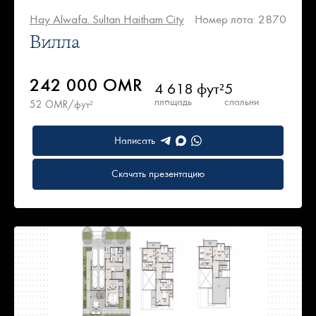
Hay Alwafa. Sultan Haitham City
Номер лота: 2870
Вилла
242 000 OMR
4 618 фут²
5
площадь
спальни
52 OMR/фут²
Написать
Скачать презентацию