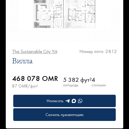
The Sustainable City Yiti
Номер лота: 2812
Вилла
468 078 OMR
5 382 фут²
4
площадь
спальни
87 OMR/фут²
Написать
Скачать презентацию