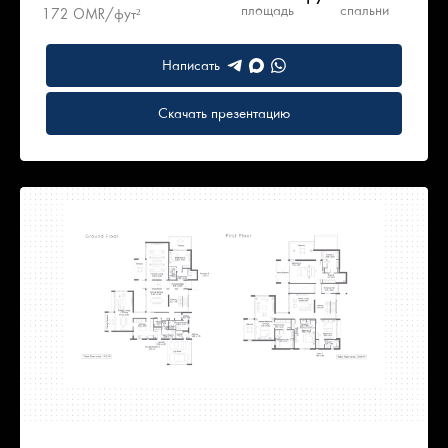
площадь
спальни
172 OMR/фут²
Написать
Скачать презентацию